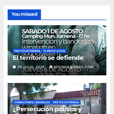
You missed
PARTES DE PRENSA
PLAN DE LUCHA
El territorio se defiende
28 JULIO, 2026
ADIUNSA@GMAIL.COM
CONDICIONES LABORALES
PARTES DE PRENSA
¿Persecución política y