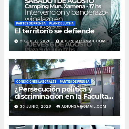
PARTES DE PRENSA
PLAN DE LUCHA
El territorio se defiende
28 JULIO, 2026
ADIUNSA@GMAIL.COM
CONDICIONES LABORALES
PARTES DE PRENSA
¿Persecución política y
discriminación en la Facultad
Regional Orán?
30 JUNIO, 2026
ADIUNSA@GMAIL.COM