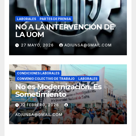
LABORALES
PARTES DE PRENSA
NO A LA INTERVENCIÓN DE
LA UOM
27 MAYO, 2026
ADIUNSA@GMAIL.COM
CONDICIONES LABORALES
CONVENIO COLECTIVO DE TRABAJO
LABORALES
No es Modernización. Es
Sometimiento
12 FEBRERO, 2026
ADIUNSA@GMAIL.COM