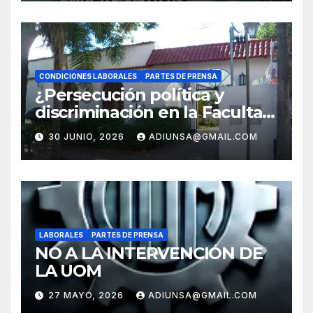
CONDICIONES LABORALES
PARTES DE PRENSA
¿Persecución política y
discriminación en la Facultad
Regional Orán?
30 JUNIO, 2026
ADIUNSA@GMAIL.COM
LABORALES
PARTES DE PRENSA
NO A LA INTERVENCIÓN DE
LA UOM
27 MAYO, 2026
ADIUNSA@GMAIL.COM