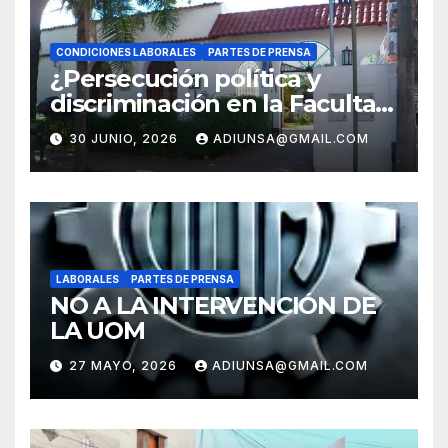
CONDICIONES LABORALES
PARTES DE PRENSA
¿Persecución política y
discriminación en la Facultad
Regional Orán?
30 JUNIO, 2026
ADIUNSA@GMAIL.COM
LABORALES
PARTES DE PRENSA
NO A LA INTERVENCIÓN DE
LA UOM
27 MAYO, 2026
ADIUNSA@GMAIL.COM