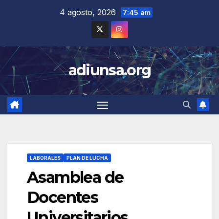
Skip
4 agosto, 2026
7:45 am
to
content
adiunsa.org
LABORALES
PLAN DE LUCHA
Asamblea de
Docentes
Universitarios