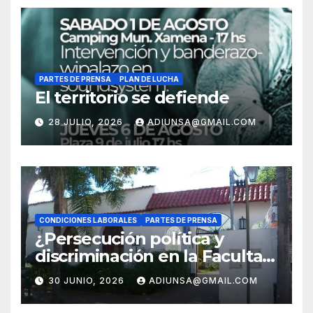
PARTES DE PRENSA
PLAN DE LUCHA
El territorio se defiende
28 JULIO, 2026
ADIUNSA@GMAIL.COM
CONDICIONES LABORALES
PARTES DE PRENSA
¿Persecución política y
discriminación en la Facultad
Regional Orán?
30 JUNIO, 2026
ADIUNSA@GMAIL.COM