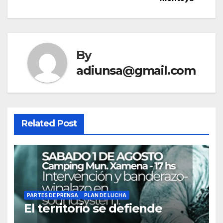
de
entradas
By
adiunsa@gmail.com
Related Post
PARTES DE PRENSA
PLAN DE LUCHA
El territorio se defiende