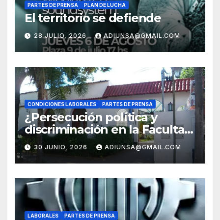
PARTES DE PRENSA
PLAN DE LUCHA
El territorio se defiende
28 JULIO, 2026
ADIUNSA@GMAIL.COM
CONDICIONES LABORALES
PARTES DE PRENSA
¿Persecución política y
discriminación en la Facultad
Regional Orán?
30 JUNIO, 2026
ADIUNSA@GMAIL.COM
LABORALES
PARTES DE PRENSA