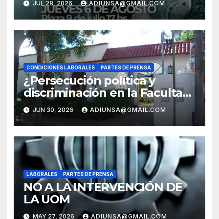
JUL 28, 2026
ADIUNSA@GMAIL.COM
CONDICIONES LABORALES
PARTES DE PRENSA
¿Persecución política y
discriminación en la Facultad
Regional Orán?
JUN 30, 2026
ADIUNSA@GMAIL.COM
LABORALES
PARTES DE PRENSA
NO A LA INTERVENCIÓN DE
LA UOM
MAY 27, 2026
ADIUNSA@GMAIL.COM