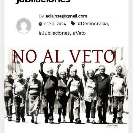
By
adiunsa@gmail.com
#Democracia
,
SEP 3, 2024
#Jubilaciones
,
#Veto