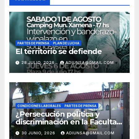
PARTES DE PRENSA
PLAN DE LUCHA
El territorio se defiende
28 JULIO, 2026
ADIUNSA@GMAIL.COM
CONDICIONES LABORALES
PARTES DE PRENSA
¿Persecución política y
discriminación en la Facultad
Regional Orán?
30 JUNIO, 2026
ADIUNSA@GMAIL.COM