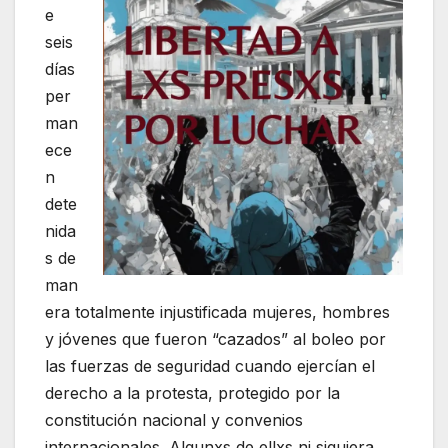
e
seis
días
per
man
ece
n
dete
nida
s de
man
era totalmente injustificada mujeres, hombres
y jóvenes que fueron “cazados” al boleo por
las fuerzas de seguridad cuando ejercían el
derecho a la protesta, protegido por la
constitución nacional y convenios
internacionales. Algunxs de ellxs ni siquiera