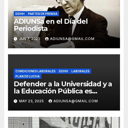
DDHH
PARTES DE PRENSA
ADIUNSa en el Día del
Periodista
JUN 7, 2025
ADIUNSA@GMAIL.COM
CONDICIONES LABORALES
DDHH
LABORALES
PLAN DE LUCHA
Defender a la Universidad y a
la Educación Pública es
defender al país
MAY 23, 2025
ADIUNSA@GMAIL.COM