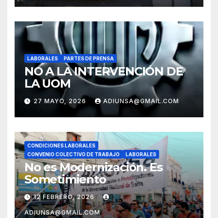
LABORALES
PARTES DE PRENSA
NO A LA INTERVENCIÓN DE
LA UOM
27 MAYO, 2026
ADIUNSA@GMAIL.COM
CONDICIONES LABORALES
CONVENIO COLECTIVO DE TRABAJO
LABORALES
No es Modernización. Es
Sometimiento
12 FEBRERO, 2026
ADIUNSA@GMAIL.COM