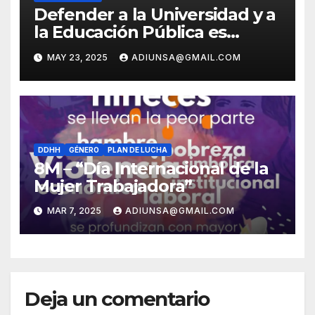
Defender a la Universidad y a
la Educación Pública es
defender al país
MAY 23, 2025
ADIUNSA@GMAIL.COM
DDHH
GÉNERO
PLAN DE LUCHA
8M – “Día Internacional de la
Mujer Trabajadora”
MAR 7, 2025
ADIUNSA@GMAIL.COM
Deja un comentario