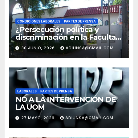
CONDICIONES LABORALES
PARTES DE PRENSA
¿Persecución política y
discriminación en la Facultad
Regional Orán?
30 JUNIO, 2026
ADIUNSA@GMAIL.COM
LABORALES
PARTES DE PRENSA
NO A LA INTERVENCIÓN DE
LA UOM
27 MAYO, 2026
ADIUNSA@GMAIL.COM