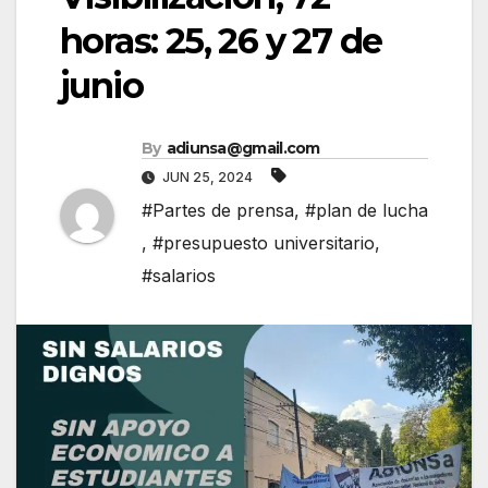
horas: 25, 26 y 27 de
junio
By
adiunsa@gmail.com
JUN 25, 2024
#Partes de prensa
,
#plan de lucha
,
#presupuesto universitario
,
#salarios